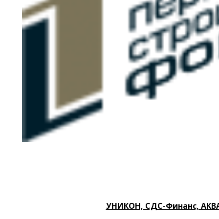
УНИКОН, СДС-Финанс, АКВА