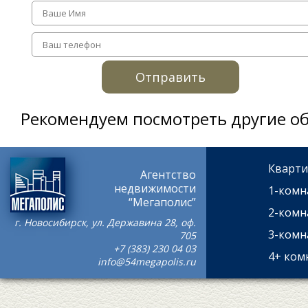
Отправить
Рекомендуем посмотреть другие об
Кварти
Агентство
недвижимости
1-комн
“Мегаполис”
2-комн
г. Новосибирск, ул. Державина 28, оф.
3-комн
705
+7 (383) 230 04 03
4+ ком
info@54megapolis.ru