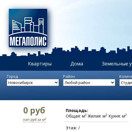
Квартиры
Дома
Земельные у
Город
Район
Колич
0 руб
Площадь:
2
2
2
Общая: м
Жилая: м
Кухня: м
2
nan руб за м
Этаж: /